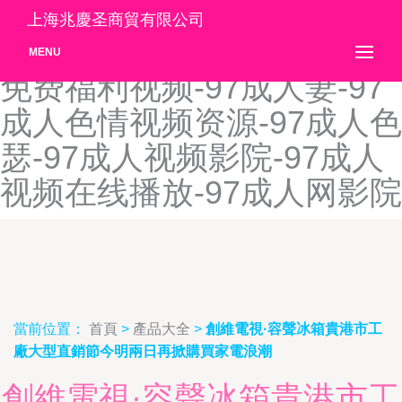
97成人黄色电影-97成人剧
上海兆慶圣商貿有限公司
场-97成人免费电影-97成人
MENU
免费福利视频-97成人妻-97
成人色情视频资源-97成人色
瑟-97成人视频影院-97成人
视频在线播放-97成人网影院
當前位置：
首頁
>
產品大全
>
創維電視·容聲冰箱貴港市工
廠大型直銷節今明兩日再掀購買家電浪潮
創維電視·容聲冰箱貴港市工