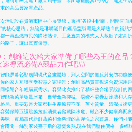
差，邀請市民走進工廠直銷平臺，零距離搶購真正貼心、滿足生
需求的高品質家電產品。
本次活動設在貴港市區中心展覽館，秉持“省掉中間商，開閘直面
戶”的核心思路，無論是琳瑯滿目的產品型號還是火爆熱血的補貼
度都一再點燃市民的購物熱情。工廠直銷的模式大大截斷了虛高
扣的路子，讓出真實優惠。
Q：創維這次給大家準備了哪些為王的產品
火速導流必備A競品力作吧##
從智能屏幕彰顯廣闊現代音畫體驗，到大空間的側反射安防功能
捷你的家人互聯享受智慧之家場景；創維高品質電視適合資深用
也同樣迎合年輕購買需求。容聲此次推出了精細整合場景設計的
口智能新菜單容量冰箱，自帶全新抑猛、易碰不易弄新涂裝和大
儲格局。重要彩是大家都拼生產原腔不花一英寸質量、清潔技術
有容聲保障五護貼膜拉低消費者儲藏陳味危。融合不少健康高配
品美味，實屬當代新鮮蔬菜和全料理的高彈性之家首選。你們可
也會蹲聞一絲別家裝臺子后的恐慌爆熱,現在我們壓住價格！多幅